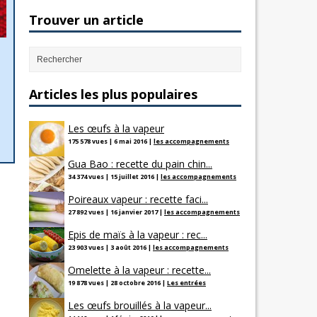
Trouver un article
Articles les plus populaires
Les œufs à la vapeur
175 578 vues
|
6 mai 2016
|
les accompagnements
Gua Bao : recette du pain chin...
34 374 vues
|
15 juillet 2016
|
les accompagnements
Poireaux vapeur : recette faci...
27 892 vues
|
16 janvier 2017
|
les accompagnements
Epis de maïs à la vapeur : rec...
23 903 vues
|
3 août 2016
|
les accompagnements
Omelette à la vapeur : recette...
19 878 vues
|
28 octobre 2016
|
Les entrées
Les œufs brouillés à la vapeur...