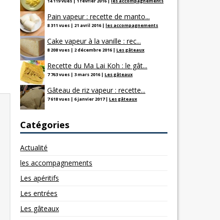
14 119 vues
|
1 février 2016
|
les accompagnements
Pain vapeur : recette de manto...
8 311 vues
|
21 avril 2016
|
les accompagnements
Cake vapeur à la vanille : rec...
8 208 vues
|
2 décembre 2016
|
Les gâteaux
Recette du Ma Lai Koh : le gât...
7 763 vues
|
3 mars 2016
|
Les gâteaux
Gâteau de riz vapeur : recette...
7 618 vues
|
6 janvier 2017
|
Les gâteaux
Catégories
Actualité
les accompagnements
Les apéritifs
Les entrées
Les gâteaux