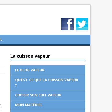
EL
La cuisson vapeur
LE BLOG VAPEUR
QU’EST-CE QUE LA CUISSON VAPEUR
?
CHOISIR SON CUIT VAPEUR
MON MATÉRIEL
us
.