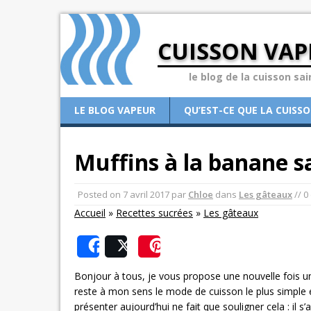
CUISSON VAP
le blog de la cuisson sai
LE BLOG VAPEUR
QU’EST-CE QUE LA CUISS
Muffins à la banane s
Posted on
7 avril 2017
par
Chloe
dans
Les gâteaux
// 0
Accueil
»
Recettes sucrées
»
Les gâteaux
Share
Post
Save
Bonjour à tous, je vous propose une nouvelle fois un
reste à mon sens le mode de cuisson le plus simple et
présenter aujourd’hui ne fait que souligner cela : il s