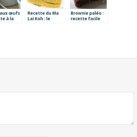
aux œufs
Recette du Ma
Brownie paléo :
te à la
Lai Koh : le
recette facile
gâteau éponge
chinois