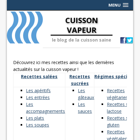
MENU
CUISSON
VAPEUR
le blog de la cuisson saine
Découvrez ici mes recettes ainsi que les dernières
actualités sur la cuisson vapeur !
Recettes salées
Recettes
Régimes spéciaux
sucrées
Les apéritifs
Les
Recettes
Les entrées
gâteaux
végétariennes
Les
Les
Recettes sans
accompagnements
sauces
lactose
Les plats
Recettes sans
Les soupes
gluten
Recettes
végétaliennes