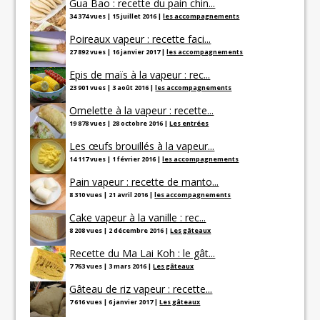
Gua Bao : recette du pain chin...
34 374 vues
|
15 juillet 2016
|
les accompagnements
Poireaux vapeur : recette faci...
27 892 vues
|
16 janvier 2017
|
les accompagnements
Epis de maïs à la vapeur : rec...
23 901 vues
|
3 août 2016
|
les accompagnements
Omelette à la vapeur : recette...
19 878 vues
|
28 octobre 2016
|
Les entrées
Les œufs brouillés à la vapeur...
14 117 vues
|
1 février 2016
|
les accompagnements
Pain vapeur : recette de manto...
8 310 vues
|
21 avril 2016
|
les accompagnements
Cake vapeur à la vanille : rec...
8 208 vues
|
2 décembre 2016
|
Les gâteaux
Recette du Ma Lai Koh : le gât...
7 763 vues
|
3 mars 2016
|
Les gâteaux
Gâteau de riz vapeur : recette...
7 616 vues
|
6 janvier 2017
|
Les gâteaux