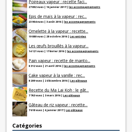
Poireaux vapeur : recette faci...
27 892 vues
|
16 janvier 2017
|
les accompagnements
Epis de maïs à la vapeur : rec...
23 904 vues
|
3 août 2016
|
les accompagnements
Omelette à la vapeur : recette...
19 880 vues
|
28 octobre 2016
|
Les entrées
Les œufs brouillés à la vapeur...
14 121 vues
|
1 février 2016
|
les accompagnements
Pain vapeur : recette de manto...
8 312 vues
|
21 avril 2016
|
les accompagnements
Cake vapeur à la vanille : rec...
8 209 vues
|
2 décembre 2016
|
Les gâteaux
Recette du Ma Lai Koh : le gât...
7 763 vues
|
3 mars 2016
|
Les gâteaux
Gâteau de riz vapeur : recette...
7 618 vues
|
6 janvier 2017
|
Les gâteaux
Catégories