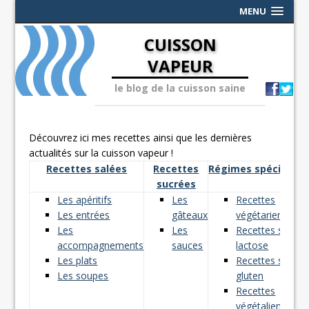
MENU
CUISSON
VAPEUR
le blog de la cuisson saine
Découvrez ici mes recettes ainsi que les dernières
actualités sur la cuisson vapeur !
Recettes salées
Recettes
Régimes spéciaux
sucrées
Les apéritifs
Les
Recettes
Les entrées
gâteaux
végétariennes
Les
Les
Recettes sans
accompagnements
sauces
lactose
Les plats
Recettes sans
Les soupes
gluten
Recettes
végétaliennes