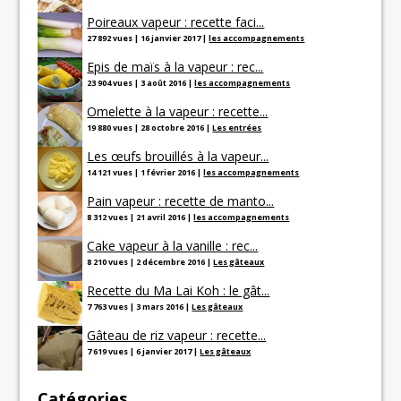
Poireaux vapeur : recette faci...
27 892 vues
|
16 janvier 2017
|
les accompagnements
Epis de maïs à la vapeur : rec...
23 904 vues
|
3 août 2016
|
les accompagnements
Omelette à la vapeur : recette...
19 880 vues
|
28 octobre 2016
|
Les entrées
Les œufs brouillés à la vapeur...
14 121 vues
|
1 février 2016
|
les accompagnements
Pain vapeur : recette de manto...
8 312 vues
|
21 avril 2016
|
les accompagnements
Cake vapeur à la vanille : rec...
8 210 vues
|
2 décembre 2016
|
Les gâteaux
Recette du Ma Lai Koh : le gât...
7 763 vues
|
3 mars 2016
|
Les gâteaux
Gâteau de riz vapeur : recette...
7 619 vues
|
6 janvier 2017
|
Les gâteaux
Catégories