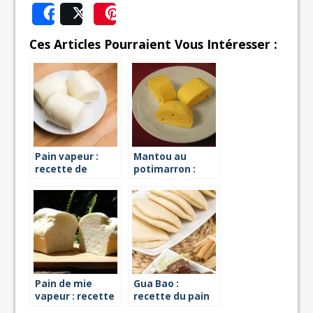
Share
Post
Save
Ces Articles Pourraient Vous Intéresser :
Pain vapeur :
Mantou au
recette de
potimarron :
mantou
recette vapeur
Pain de mie
Gua Bao :
vapeur : recette
recette du pain
chinois à la