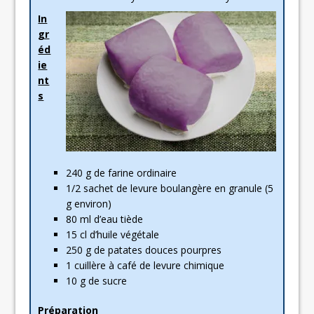
In
gr
éd
ie
nt
s
240 g de farine ordinaire
1/2 sachet de levure boulangère en granule (5
g environ)
80 ml d’eau tiède
15 cl d’huile végétale
250 g de patates douces pourpres
1 cuillère à café de levure chimique
10 g de sucre
Préparation