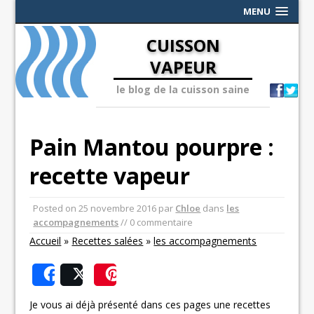
MENU
CUISSON
VAPEUR
le blog de la cuisson saine
Pain Mantou pourpre :
recette vapeur
Posted on
25 novembre 2016
par
Chloe
dans
les
accompagnements
// 0 commentaire
Accueil
»
Recettes salées
»
les accompagnements
Share
Post
Save
Je vous ai déjà présenté dans ces pages une recettes