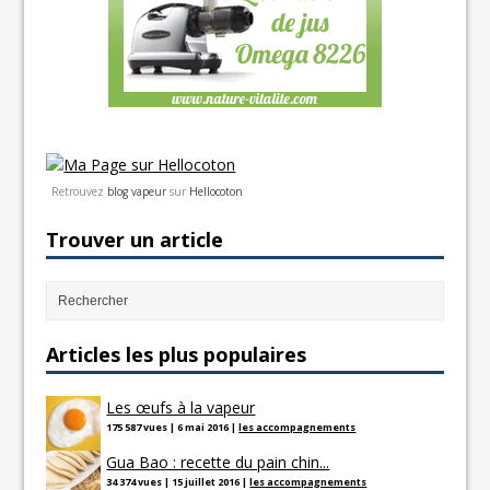
Retrouvez
blog vapeur
sur
Hellocoton
Trouver un article
Articles les plus populaires
Les œufs à la vapeur
175 587 vues
|
6 mai 2016
|
les accompagnements
Gua Bao : recette du pain chin...
34 374 vues
|
15 juillet 2016
|
les accompagnements