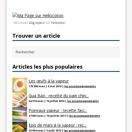
Retrouvez
blog vapeur
sur
Hellocoton
Trouver un article
Articles les plus populaires
Les œufs à la vapeur
175 580 vues
|
6 mai 2016
|
les accompagnements
Gua Bao : recette du pain chin...
34 374 vues
|
15 juillet 2016
|
les accompagnements
Poireaux vapeur : recette faci...
27 892 vues
|
16 janvier 2017
|
les accompagnements
Epis de maïs à la vapeur : rec...
23 904 vues
|
3 août 2016
|
les accompagnements