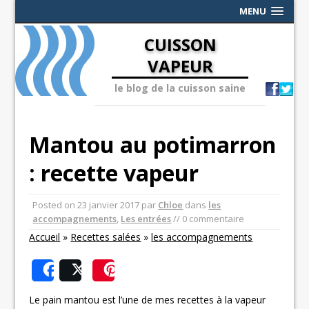
MENU
CUISSON
VAPEUR
le blog de la cuisson saine
Mantou au potimarron
: recette vapeur
Posted on
23 janvier 2017
par
Chloe
dans
les
accompagnements
,
Les entrées
// 0 commentaire
Accueil
»
Recettes salées
»
les accompagnements
Share
Post
Save
Le pain mantou est l’une de mes recettes à la vapeur