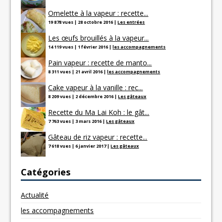
Omelette à la vapeur : recette...
19 878 vues
|
28 octobre 2016
|
Les entrées
Les œufs brouillés à la vapeur...
14 119 vues
|
1 février 2016
|
les accompagnements
Pain vapeur : recette de manto...
8 311 vues
|
21 avril 2016
|
les accompagnements
Cake vapeur à la vanille : rec...
8 209 vues
|
2 décembre 2016
|
Les gâteaux
Recette du Ma Lai Koh : le gât...
7 763 vues
|
3 mars 2016
|
Les gâteaux
Gâteau de riz vapeur : recette...
7 618 vues
|
6 janvier 2017
|
Les gâteaux
Catégories
Actualité
les accompagnements