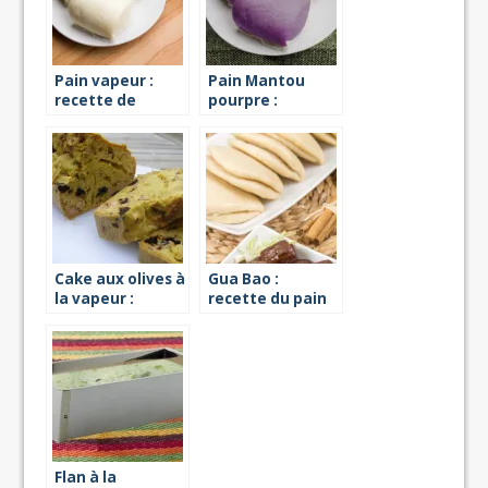
Pain vapeur :
Pain Mantou
recette de
pourpre :
mantou
recette vapeur
Cake aux olives à
Gua Bao :
la vapeur :
recette du pain
première
chinois à la
recette
vapeur
Flan à la