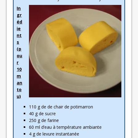
In
gr
éd
ie
nt
s
(p
ou
r
10
m
an
to
u)
110 g de de chair de potimarron
40 g de sucre
250 g de farine
60 ml d’eau à température ambiante
4 g de levure instantanée