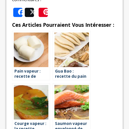
Share
Post
Save
Ces Articles Pourraient Vous Intéresser :
Pain vapeur :
Gua Bao :
recette de
recette du pain
mantou
chinois à la
vapeur
Courge vapeur :
Saumon vapeur
la recette
enveloppé de