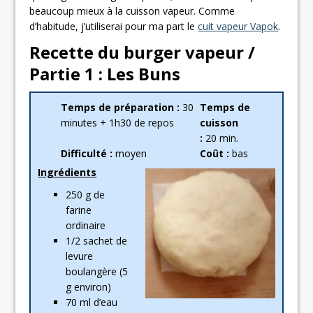
beaucoup mieux à la cuisson vapeur. Comme
d’habitude, j’utiliserai pour ma part le
cuit vapeur Vapok
.
Recette du burger vapeur /
Partie 1 : Les Buns
Temps de préparation :
30
Temps de
minutes + 1h30 de repos
cuisson
:
20 min.
Difficulté :
moyen
Coût :
bas
Ingrédients
250 g de
farine
ordinaire
1/2 sachet de
levure
boulangère (5
g environ)
70 ml d’eau