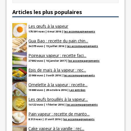
Articles les plus populaires
Les œufs à la vapeur
175 591 vues
|
6 mai 2016
|
les accompagnements
Gua Bao : recette du pain chin...
34 375 vues
|
15 juillet 2016
|
les accompagnements
Poireaux vapeur : recette faci...
27 892 vues
|
16 janvier 2017
|
les accompagnements
Epis de maïs à la vapeur : rec...
23 906 vues
|
3 août 2016
|
les accompagnements
Omelette à la vapeur : recette...
19 880 vues
|
28 octobre 2016
|
Les entrées
Les œufs brouillés à la vapeur...
14 122 vues
|
1 février 2016
|
les accompagnements
Pain vapeur : recette de manto...
8 313 vues
|
21 avril 2016
|
les accompagnements
Cake vapeur à la vanille : rec...