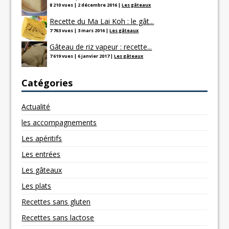
8 210 vues
|
2 décembre 2016
|
Les gâteaux
Recette du Ma Lai Koh : le gât...
7 763 vues
|
3 mars 2016
|
Les gâteaux
Gâteau de riz vapeur : recette...
7 619 vues
|
6 janvier 2017
|
Les gâteaux
Catégories
Actualité
les accompagnements
Les apéritifs
Les entrées
Les gâteaux
Les plats
Recettes sans gluten
Recettes sans lactose