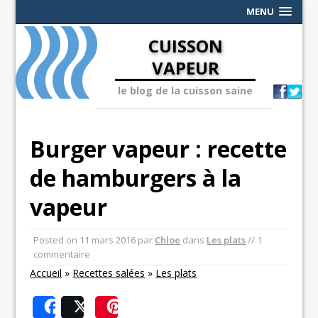
MENU
CUISSON
VAPEUR
le blog de la cuisson saine
Burger vapeur : recette
de hamburgers à la
vapeur
Posted on
11 mars 2016
par
Chloe
dans
Les plats
// 1
commentaire
Accueil
»
Recettes salées
»
Les plats
Share
Post
Save