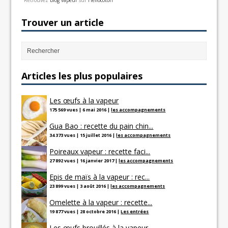
Retrouvez
blog vapeur
sur
Hellocoton
Trouver un article
Articles les plus populaires
Les œufs à la vapeur
175 569 vues
|
6 mai 2016
|
les accompagnements
Gua Bao : recette du pain chin...
34 373 vues
|
15 juillet 2016
|
les accompagnements
Poireaux vapeur : recette faci...
27 892 vues
|
16 janvier 2017
|
les accompagnements
Epis de maïs à la vapeur : rec...
23 899 vues
|
3 août 2016
|
les accompagnements
Omelette à la vapeur : recette...
19 877 vues
|
28 octobre 2016
|
Les entrées
Les œufs brouillés à la vapeur...