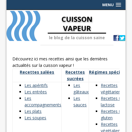
MENU
CUISSON
VAPEUR
le blog de la cuisson saine
Découvrez ici mes recettes ainsi que les dernières
actualités sur la cuisson vapeur !
Recettes salées
Recettes
Régimes spéciaux
sucrées
Les apéritifs
Les
Recettes
Les entrées
gâteaux
végétariennes
Les
Les
Recettes sans
accompagnements
sauces
lactose
Les plats
Recettes sans
Les soupes
gluten
Recettes
végétaliennes