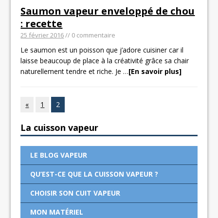
Saumon vapeur enveloppé de chou
: recette
25 février 2016
// 0 commentaire
Le saumon est un poisson que j’adore cuisiner car il
laisse beaucoup de place à la créativité grâce sa chair
naturellement tendre et riche. Je
…
[En savoir plus]
«
1
2
La cuisson vapeur
LE BLOG VAPEUR
QU’EST-CE QUE LA CUISSON VAPEUR ?
CHOISIR SON CUIT VAPEUR
MON MATÉRIEL