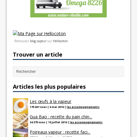
Retrouvez
blog vapeur
sur
Hellocoton
Trouver un article
Articles les plus populaires
Les œufs à la vapeur
175 601 vues
|
6 mai 2016
|
les accompagnements
Gua Bao : recette du pain chin...
34 375 vues
|
15 juillet 2016
|
les accompagnements
Poireaux vapeur : recette faci...