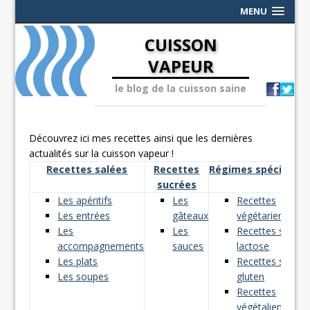
MENU
CUISSON
VAPEUR
le blog de la cuisson saine
Découvrez ici mes recettes ainsi que les dernières
actualités sur la cuisson vapeur !
Recettes salées
Recettes
Régimes spéciaux
sucrées
Les apéritifs
Les
Recettes
Les entrées
gâteaux
végétariennes
Les
Les
Recettes sans
accompagnements
sauces
lactose
Les plats
Recettes sans
Les soupes
gluten
Recettes
végétaliennes