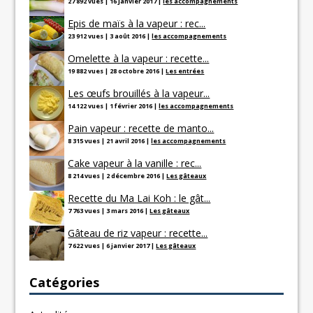
27 892 vues
|
16 janvier 2017
|
les accompagnements
Epis de maïs à la vapeur : rec...
23 912 vues
|
3 août 2016
|
les accompagnements
Omelette à la vapeur : recette...
19 882 vues
|
28 octobre 2016
|
Les entrées
Les œufs brouillés à la vapeur...
14 122 vues
|
1 février 2016
|
les accompagnements
Pain vapeur : recette de manto...
8 315 vues
|
21 avril 2016
|
les accompagnements
Cake vapeur à la vanille : rec...
8 214 vues
|
2 décembre 2016
|
Les gâteaux
Recette du Ma Lai Koh : le gât...
7 763 vues
|
3 mars 2016
|
Les gâteaux
Gâteau de riz vapeur : recette...
7 622 vues
|
6 janvier 2017
|
Les gâteaux
Catégories