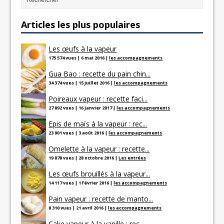
Articles les plus populaires
Les œufs à la vapeur
175 574 vues
|
6 mai 2016
|
les accompagnements
Gua Bao : recette du pain chin...
34 374 vues
|
15 juillet 2016
|
les accompagnements
Poireaux vapeur : recette faci...
27 892 vues
|
16 janvier 2017
|
les accompagnements
Epis de maïs à la vapeur : rec...
23 901 vues
|
3 août 2016
|
les accompagnements
Omelette à la vapeur : recette...
19 878 vues
|
28 octobre 2016
|
Les entrées
Les œufs brouillés à la vapeur...
14 117 vues
|
1 février 2016
|
les accompagnements
Pain vapeur : recette de manto...
8 310 vues
|
21 avril 2016
|
les accompagnements
Cake vapeur à la vanille : rec...