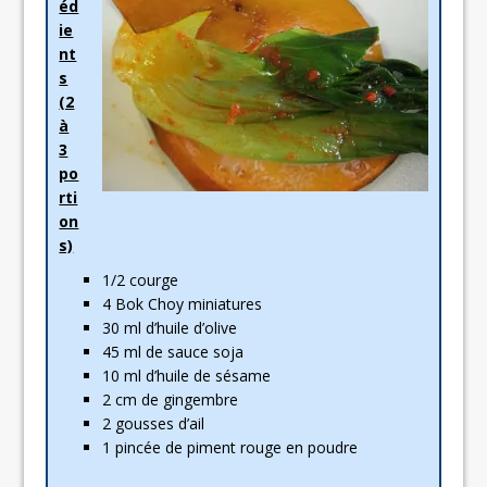
éd
ie
nt
s
(2
à
3
po
rti
on
s)
1/2 courge
4 Bok Choy miniatures
30 ml d’huile d’olive
45 ml de sauce soja
10 ml d’huile de sésame
2 cm de gingembre
2 gousses d’ail
1 pincée de piment rouge en poudre