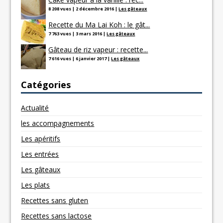
8 208 vues
|
2 décembre 2016
|
Les gâteaux
Recette du Ma Lai Koh : le gât...
7 763 vues
|
3 mars 2016
|
Les gâteaux
Gâteau de riz vapeur : recette...
7 616 vues
|
6 janvier 2017
|
Les gâteaux
Catégories
Actualité
les accompagnements
Les apéritifs
Les entrées
Les gâteaux
Les plats
Recettes sans gluten
Recettes sans lactose