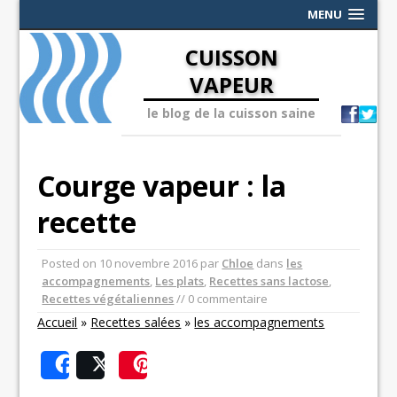
MENU
CUISSON
VAPEUR
le blog de la cuisson saine
Courge vapeur : la
recette
Posted on
10 novembre 2016
par
Chloe
dans
les
accompagnements
,
Les plats
,
Recettes sans lactose
,
Recettes végétaliennes
// 0 commentaire
Accueil
»
Recettes salées
»
les accompagnements
Share
Post
Save