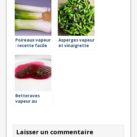
vapeur
: recette vapeur
Poireaux vapeur
Asperges vapeur
: recette facile
et vinaigrette
de basilic
Betteraves
vapeur au
vinaigre et au
basilic
Laisser un commentaire