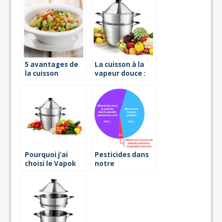
5 avantages de
La cuisson à la
la cuisson
vapeur douce :
vapeur
quels sont ses
avantages ?
Pourquoi j’ai
Pesticides dans
choisi le Vapok
notre
alimentation : ce
qu’il faut retenir