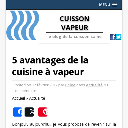
MENU
CUISSON
VAPEUR
le blog de la cuisson saine
5 avantages de la
cuisine à vapeur
Posted on
17 février 2017
par
Chloe
dans
Actualité
// 0
commentaire
Accueil
»
Actualité
Share
Post
Save
Bonjour, aujourd’hui, je vous propose de revenir sur la