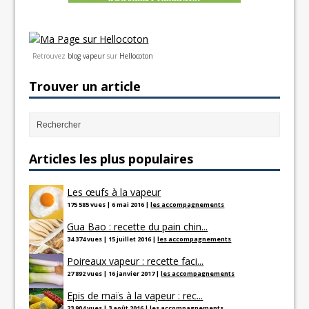
Retrouvez
blog vapeur
sur
Hellocoton
Trouver un article
Articles les plus populaires
Les œufs à la vapeur
175 585 vues
|
6 mai 2016
|
les accompagnements
Gua Bao : recette du pain chin...
34 374 vues
|
15 juillet 2016
|
les accompagnements
Poireaux vapeur : recette faci...
27 892 vues
|
16 janvier 2017
|
les accompagnements
Epis de maïs à la vapeur : rec...
23 904 vues
|
3 août 2016
|
les accompagnements