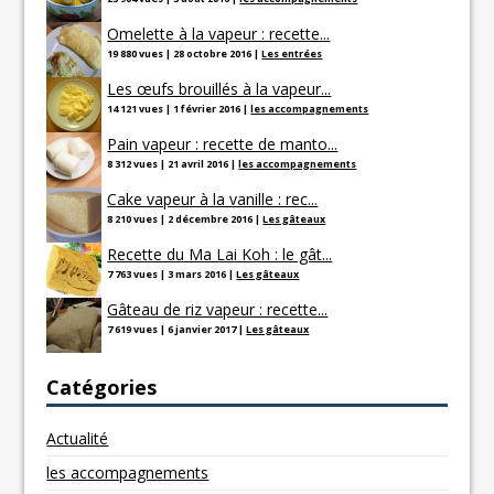
Omelette à la vapeur : recette...
19 880 vues
|
28 octobre 2016
|
Les entrées
Les œufs brouillés à la vapeur...
14 121 vues
|
1 février 2016
|
les accompagnements
Pain vapeur : recette de manto...
8 312 vues
|
21 avril 2016
|
les accompagnements
Cake vapeur à la vanille : rec...
8 210 vues
|
2 décembre 2016
|
Les gâteaux
Recette du Ma Lai Koh : le gât...
7 763 vues
|
3 mars 2016
|
Les gâteaux
Gâteau de riz vapeur : recette...
7 619 vues
|
6 janvier 2017
|
Les gâteaux
Catégories
Actualité
les accompagnements