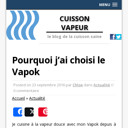
MENU
CUISSON
VAPEUR
le blog de la cuisson saine
Pourquoi j’ai choisi le
Vapok
Posted on
23 septembre 2016
par
Chloe
dans
Actualité
//
0 commentaire
Accueil
»
Actualité
Share
Post
Save
Je cuisine à la vapeur douce avec mon Vapok depuis à