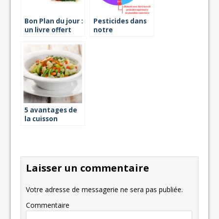
Bon Plan du jour :
Pesticides dans
un livre offert
notre
avec votre
alimentation : ce
Vapok
qu’il faut retenir
5 avantages de
la cuisson
vapeur
Laisser un commentaire
Votre adresse de messagerie ne sera pas publiée.
Commentaire