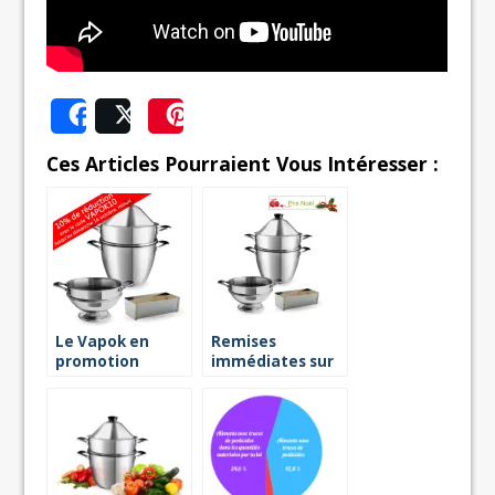
Share
Post
Save
Ces Articles Pourraient Vous Intéresser :
Le Vapok en
Remises
promotion
immédiates sur
jusqu’au
le cuit-vapeur
dimanche 16
Vapok !
octobre