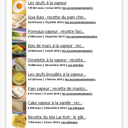
Les œufs à la vapeur
175 581 vues
|
6 mai 2016
|
les accompagnements
Gua Bao : recette du pain chin...
34 374 vues
|
15 juillet 2016
|
les accompagnements
Poireaux vapeur : recette faci...
27 892 vues
|
16 janvier 2017
|
les accompagnements
Epis de maïs à la vapeur : rec...
23 904 vues
|
3 août 2016
|
les accompagnements
Omelette à la vapeur : recette...
19 880 vues
|
28 octobre 2016
|
Les entrées
Les œufs brouillés à la vapeur...
14 120 vues
|
1 février 2016
|
les accompagnements
Pain vapeur : recette de manto...
8 311 vues
|
21 avril 2016
|
les accompagnements
Cake vapeur à la vanille : rec...
8 209 vues
|
2 décembre 2016
|
Les gâteaux
Recette du Ma Lai Koh : le gât...
7 763 vues
|
3 mars 2016
|
Les gâteaux