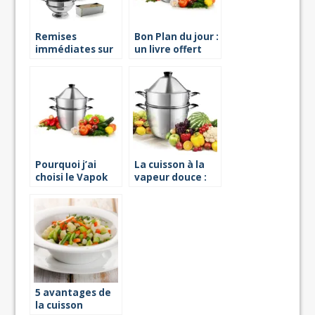
Remises
Bon Plan du jour :
immédiates sur
un livre offert
le cuit-vapeur
avec votre
Vapok !
Vapok
Pourquoi j’ai
La cuisson à la
choisi le Vapok
vapeur douce :
quels sont ses
avantages ?
5 avantages de
la cuisson