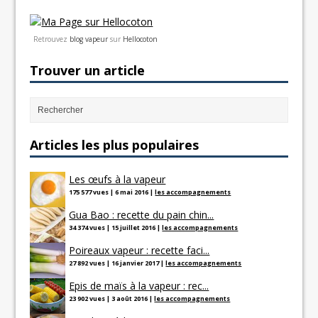
Retrouvez
blog vapeur
sur
Hellocoton
Trouver un article
Articles les plus populaires
Les œufs à la vapeur
175 577 vues
|
6 mai 2016
|
les accompagnements
Gua Bao : recette du pain chin...
34 374 vues
|
15 juillet 2016
|
les accompagnements
Poireaux vapeur : recette faci...
27 892 vues
|
16 janvier 2017
|
les accompagnements
Epis de maïs à la vapeur : rec...
23 902 vues
|
3 août 2016
|
les accompagnements