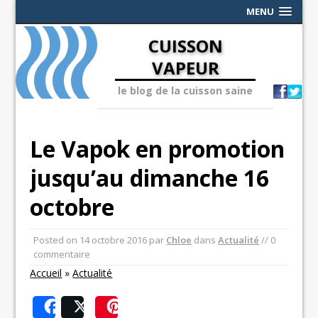
MENU
CUISSON
VAPEUR
le blog de la cuisson saine
Le Vapok en promotion
jusqu’au dimanche 16
octobre
Posted on
14 octobre 2016
par
Chloe
dans
Actualité
// 0
commentaire
Accueil
»
Actualité
Share
Post
Save