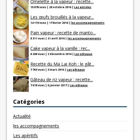
Omelette à la vapeur : recette...
19 878 vues
|
28 octobre 2016
|
Les entrées
Les œufs brouillés à la vapeur...
14 119 vues
|
1 février 2016
|
les accompagnements
Pain vapeur : recette de manto...
8 311 vues
|
21 avril 2016
|
les accompagnements
Cake vapeur à la vanille : rec...
8 208 vues
|
2 décembre 2016
|
Les gâteaux
Recette du Ma Lai Koh : le gât...
7 763 vues
|
3 mars 2016
|
Les gâteaux
Gâteau de riz vapeur : recette...
7 618 vues
|
6 janvier 2017
|
Les gâteaux
Catégories
Actualité
les accompagnements
Les apéritifs