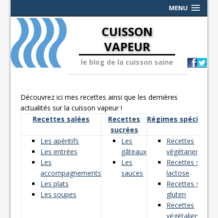
MENU
CUISSON
VAPEUR
le blog de la cuisson saine
Découvrez ici mes recettes ainsi que les dernières
actualités sur la cuisson vapeur !
Recettes salées
Recettes
Régimes spéciaux
sucrées
Les apéritifs
Les
Recettes
Les entrées
gâteaux
végétariennes
Les
Les
Recettes sans
accompagnements
sauces
lactose
Les plats
Recettes sans
Les soupes
gluten
Recettes
végétaliennes