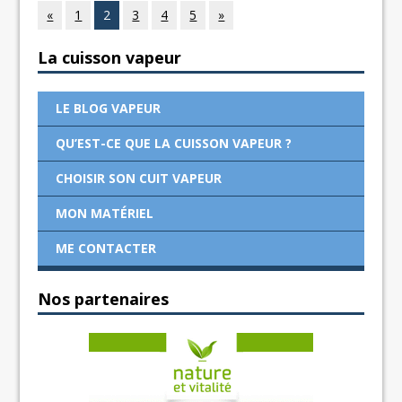
«
1
2
3
4
5
»
La cuisson vapeur
LE BLOG VAPEUR
QU’EST-CE QUE LA CUISSON VAPEUR ?
CHOISIR SON CUIT VAPEUR
MON MATÉRIEL
ME CONTACTER
Nos partenaires