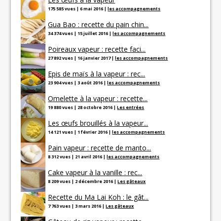
175 585 vues
|
6 mai 2016
|
les accompagnements
Gua Bao : recette du pain chin...
34 374 vues
|
15 juillet 2016
|
les accompagnements
Poireaux vapeur : recette faci...
27 892 vues
|
16 janvier 2017
|
les accompagnements
Epis de maïs à la vapeur : rec...
23 904 vues
|
3 août 2016
|
les accompagnements
Omelette à la vapeur : recette...
19 880 vues
|
28 octobre 2016
|
Les entrées
Les œufs brouillés à la vapeur...
14 121 vues
|
1 février 2016
|
les accompagnements
Pain vapeur : recette de manto...
8 312 vues
|
21 avril 2016
|
les accompagnements
Cake vapeur à la vanille : rec...
8 209 vues
|
2 décembre 2016
|
Les gâteaux
Recette du Ma Lai Koh : le gât...
7 763 vues
|
3 mars 2016
|
Les gâteaux