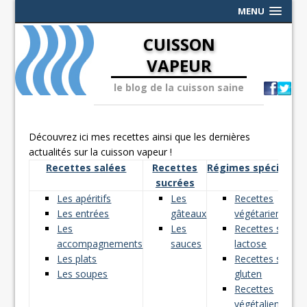
MENU
CUISSON
VAPEUR
le blog de la cuisson saine
Découvrez ici mes recettes ainsi que les dernières
actualités sur la cuisson vapeur !
Recettes salées
Recettes
Régimes spéciaux
sucrées
Les apéritifs
Les
Recettes
Les entrées
gâteaux
végétariennes
Les
Les
Recettes sans
accompagnements
sauces
lactose
Les plats
Recettes sans
Les soupes
gluten
Recettes
végétaliennes