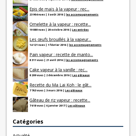
Epis de maïs à la vapeur : rec...
23 904 vues
|
3 août 2016
|
les accompagnements
Omelette à la vapeur : recette...
19 880 vues
|
28 octobre 2016
|
Les entrées
Les œufs brouillés à la vapeur...
14 121 vues
|
1 février 2016
|
les accompagnements
Pain vapeur : recette de manto...
8 311 vues
|
21 avril 2016
|
les accompagnements
Cake vapeur à la vanille : rec...
8 209 vues
|
2 décembre 2016
|
Les gâteaux
Recette du Ma Lai Koh : le gât...
7 763 vues
|
3 mars 2016
|
Les gâteaux
Gâteau de riz vapeur : recette...
7 618 vues
|
6 janvier 2017
|
Les gâteaux
Catégories
Actualité