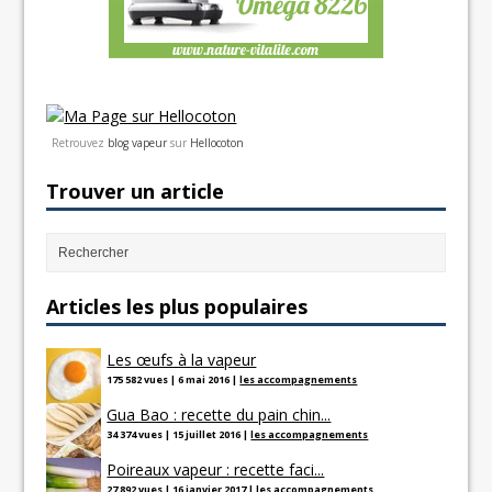
Retrouvez
blog vapeur
sur
Hellocoton
Trouver un article
Articles les plus populaires
Les œufs à la vapeur
175 582 vues
|
6 mai 2016
|
les accompagnements
Gua Bao : recette du pain chin...
34 374 vues
|
15 juillet 2016
|
les accompagnements
Poireaux vapeur : recette faci...
27 892 vues
|
16 janvier 2017
|
les accompagnements