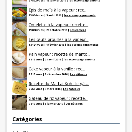
27 892 vues
|
16 janvier 2017
|
les accompagnements
Epis de maïs à la vapeur : rec...
23 904 vues
|
3 août 2016
|
les accompagnements
Omelette à la vapeur : recette...
19 880 vues
|
28 octobre 2016
|
Les entrées
Les œufs brouillés à la vapeur...
14 121 vues
|
1 février 2016
|
les accompagnements
Pain vapeur : recette de manto...
8 312 vues
|
21 avril 2016
|
les accompagnements
Cake vapeur à la vanille : rec...
8 210 vues
|
2 décembre 2016
|
Les gâteaux
Recette du Ma Lai Koh : le gât...
7 763 vues
|
3 mars 2016
|
Les gâteaux
Gâteau de riz vapeur : recette...
7 619 vues
|
6 janvier 2017
|
Les gâteaux
Catégories