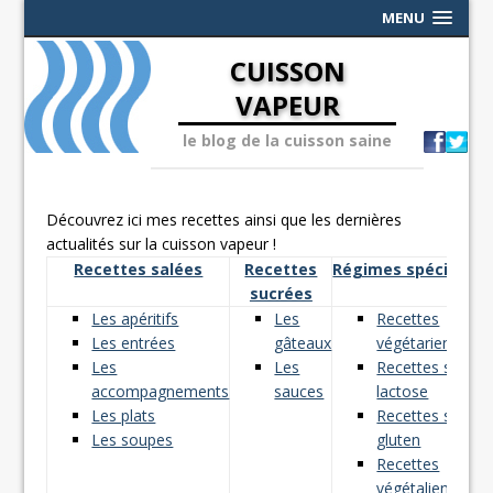
MENU
CUISSON
VAPEUR
le blog de la cuisson saine
Découvrez ici mes recettes ainsi que les dernières
actualités sur la cuisson vapeur !
Recettes salées
Recettes
Régimes spéciaux
sucrées
Les apéritifs
Les
Recettes
Les entrées
gâteaux
végétariennes
Les
Les
Recettes sans
accompagnements
sauces
lactose
Les plats
Recettes sans
Les soupes
gluten
Recettes
végétaliennes