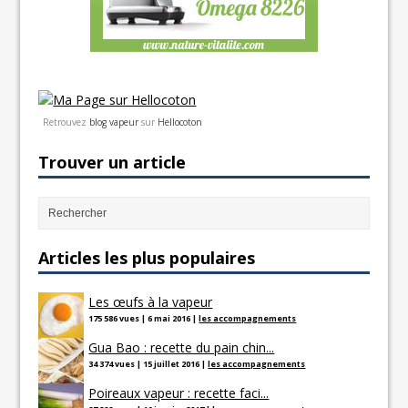
Retrouvez
blog vapeur
sur
Hellocoton
Trouver un article
Articles les plus populaires
Les œufs à la vapeur
175 586 vues
|
6 mai 2016
|
les accompagnements
Gua Bao : recette du pain chin...
34 374 vues
|
15 juillet 2016
|
les accompagnements
Poireaux vapeur : recette faci...